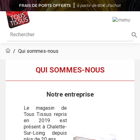
FRAIS DE PORTS OFFERTS
à partir de 80€ d'achat

Qui sommes-nous
QUI SOMMES-NOUS
Notre entreprise
Le magasin de
Tous Tissus repris
en 2019 est
présent à Chalette-
Sur-Loing depuis
plus de 20 ans.