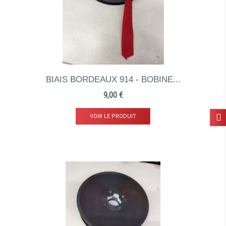
BIAIS BORDEAUX 914 - BOBINE...
FILTRER
Prix
9,00 €
VOIR LE PRODUIT