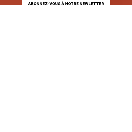
ABONNEZ-VOUS À NOTRE NEWLETTER
GUIDE D'ACHAT
AIDE ET SERVICES
ENTREPRISE