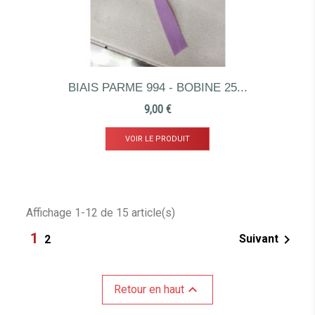
BIAIS PARME 994 - BOBINE 25...
Prix
9,00 €
VOIR LE PRODUIT
Affichage 1-12 de 15 article(s)
1

Suivant
2

Retour en haut