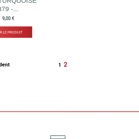
 TURQUOISE
879 -...
Prix
9,00 €
R LE PRODUIT
2
dent
1