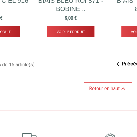
 CIEL 916
BIAIS BLEU ROI 871 -
BIAIS
.
BOBINE...
Prix
 €
9,00 €
RODUIT
VOIR LE PRODUIT
VOI

Précé
 de 15 article(s)

Retour en haut