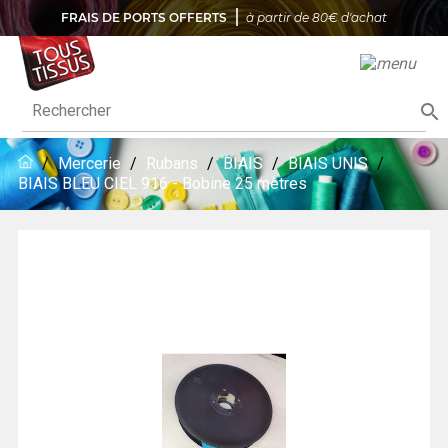
FRAIS DE PORTS OFFERTS
à partir de 80€ d'achat

Mercerie
Rubans
BIAIS
BIAIS UNIS
BIAIS BLEU CIEL 916 - Bobine 25 mètres