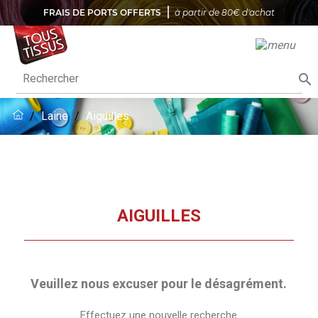
FRAIS DE PORTS OFFERTS
à partir de 80€ d'achat

Laine
Aiguilles
AIGUILLES
Veuillez nous excuser pour le désagrément.
Effectuez une nouvelle recherche